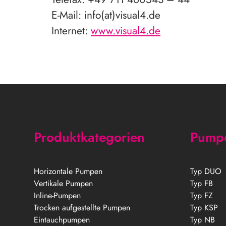
E-Mail: info(at)visual4.de
Internet:
www.visual4.de
Produktkategorien
Pump
Horizontale Pumpen
Typ DUO
Vertikale Pumpen
Typ FB
Inline-Pumpen
Typ FZ
Trocken aufgestellte Pumpen
Typ KSP
Eintauchpumpen
Typ NB