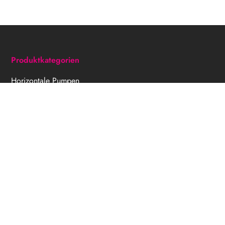
Produktkategorien
Horizontale Pumpen
Vertikale Pumpen
Inline-Pumpen
Trocken aufgestellte Pumpen
Eintauchpumpen
Selbstansaugende Pumpen
Kunststoffpumpen
Cutterpumpen
Freistrompumpen
Normblockpumpen
Individuallösungen